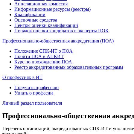
Аппеляционная комиссия
Информационные ресурсы (реестры)
Квалификации
Оценочные средства
Центры оценки квалификаций
Порядок оценки кандидатов в эксперты ЦОК
Профессионально-общественная аккредитация (ПОА)
Положение СПК-ИТ о ПОА
Пройти ПОА в АПКИТ
Курс по прохождению ПОА
Реестр аккредитованных образовательных программ
О профессиях в ИТ
Получить профессию
Узнать о професии
Личный раздел пользователя
Профессионально-общественная аккре
Перечень организаций, аккредитованных СПК-ИТ и уполномо
технологий: